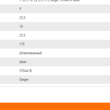
9
22,5
10
22,5
175
Штампованный
silver
STG4418
Steger