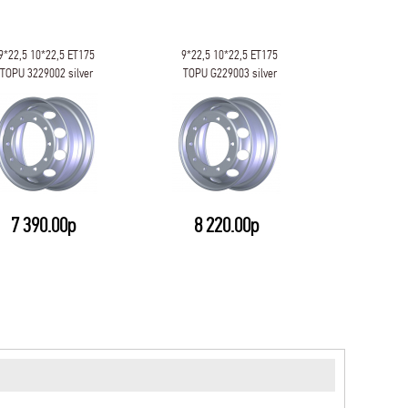
9*22,5 10*22,5 ET175
9*22,5 10*22,5 ET175
9*22,5 10
TOPU 3229002 silver
TOPU G229003 silver
Steger ST
7 390.00р
8 220.00р
6 24