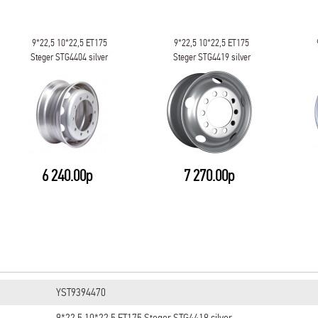
9*22,5 10*22,5 ET175
9*22,5 10*22,5 ET175
Steger STG4404 silver
Steger STG4419 silver
6 240.00р
7 270.00р
YST9394470
9*22,5 10*22,5 ET175 Steger STG4418 silver