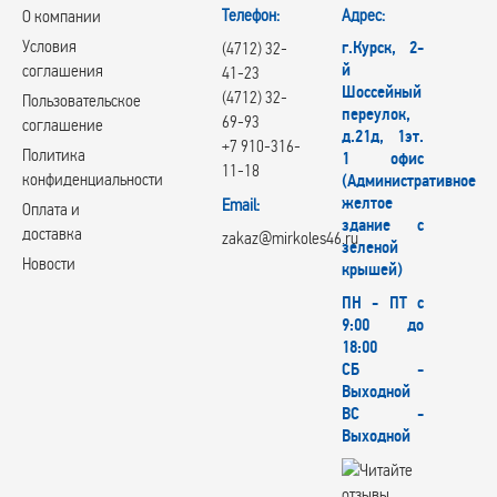
Телефон:
Адрес:
О компании
Условия
г.Курск, 2-
(4712) 32-
й
соглашения
41-23
Шоссейный
(4712) 32-
Пользовательское
переулок,
69-93
соглашение
д.21д, 1эт.
+7 910-316-
Политика
1 офис
11-18
конфиденциальности
(Административное
желтое
Email:
Оплата и
здание с
доставка
zakaz@mirkoles46.ru
зеленой
Новости
крышей)
ПН - ПТ с
9:00 до
18:00
СБ -
Выходной
ВС -
Выходной