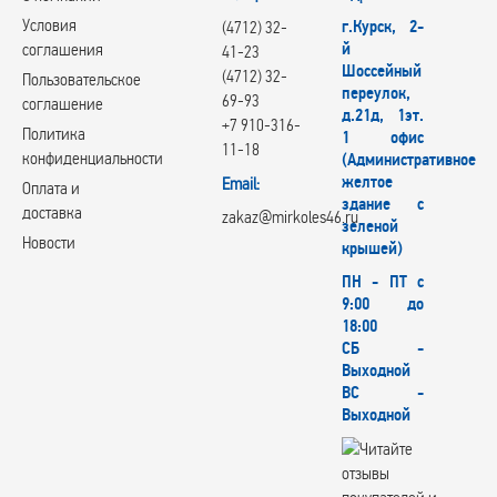
Условия
г.Курск, 2-
(4712) 32-
й
соглашения
41-23
Шоссейный
(4712) 32-
Пользовательское
переулок,
69-93
соглашение
д.21д, 1эт.
+7 910-316-
Политика
1 офис
11-18
конфиденциальности
(Административное
желтое
Email:
Оплата и
здание с
доставка
zakaz@mirkoles46.ru
зеленой
Новости
крышей)
ПН - ПТ с
9:00 до
18:00
СБ -
Выходной
ВС -
Выходной