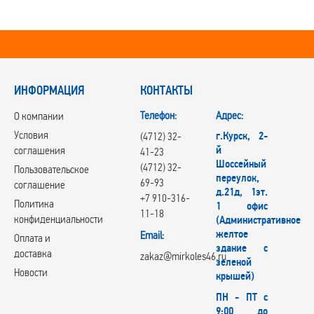
ИНФОРМАЦИЯ
КОНТАКТЫ
Телефон:
Адрес:
О компании
Условия
г.Курск, 2-
(4712) 32-
й
соглашения
41-23
Шоссейный
(4712) 32-
Пользовательское
переулок,
69-93
соглашение
д.21д, 1эт.
+7 910-316-
Политика
1 офис
11-18
конфиденциальности
(Административное
желтое
Email:
Оплата и
здание с
доставка
zakaz@mirkoles46.ru
зеленой
Новости
крышей)
ПН - ПТ с
9:00 до