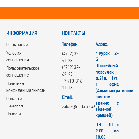
ИНФОРМАЦИЯ
КОНТАКТЫ
Телефон:
Адрес:
О компании
Условия
г.Курск, 2-
(4712) 32-
й
соглашения
41-23
Шоссейный
(4712) 32-
Пользовательское
переулок,
69-93
соглашение
д.21д, 1эт.
+7 910-316-
Политика
1 офис
11-18
конфиденциальности
(Административное
желтое
Email:
Оплата и
здание с
доставка
zakaz@mirkoles46.ru
зеленой
Новости
крышей)
ПН - ПТ с
9:00 до
18:00