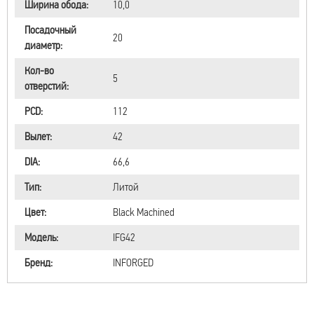
Ширина обода:
10,0
Посадочный
20
диаметр:
Кол-во
5
отверстий:
PCD:
112
Вылет:
42
DIA:
66,6
Тип:
Литой
Цвет:
Black Machined
Модель:
IFG42
Бренд:
INFORGED