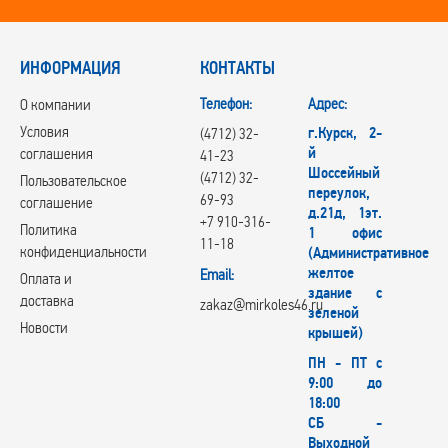
ИНФОРМАЦИЯ
КОНТАКТЫ
Телефон:
Адрес:
О компании
Условия
г.Курск, 2-
(4712) 32-
й
соглашения
41-23
Шоссейный
(4712) 32-
Пользовательское
переулок,
69-93
соглашение
д.21д, 1эт.
+7 910-316-
Политика
1 офис
11-18
конфиденциальности
(Административное
желтое
Email:
Оплата и
здание с
доставка
zakaz@mirkoles46.ru
зеленой
Новости
крышей)
ПН - ПТ с
9:00 до
18:00
СБ -
Выходной