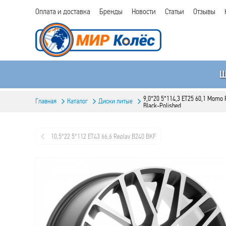
Оплата и доставка
Бренды
Новости
Статьи
Отзывы
9,0*20 5*114,3 ET25 60,1 Momo
Главная
Каталог
Диски литые
Black-Polished
10,5*22 5*112 ET43 66,6 Replay B240 BKF