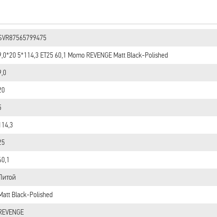
SVR87565799475
9,0*20 5*114,3 ET25 60,1 Momo REVENGE Matt Black-Polished
9,0
20
5
114,3
25
60,1
Литой
Matt Black-Polished
REVENGE