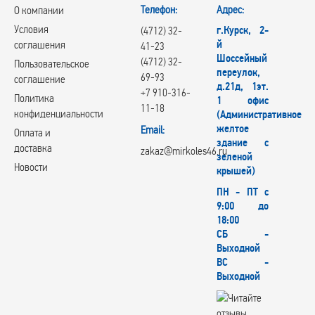
Телефон:
Адрес:
О компании
Условия
г.Курск, 2-
(4712) 32-
й
соглашения
41-23
Шоссейный
(4712) 32-
Пользовательское
переулок,
69-93
соглашение
д.21д, 1эт.
+7 910-316-
Политика
1 офис
11-18
конфиденциальности
(Административное
желтое
Email:
Оплата и
здание с
доставка
zakaz@mirkoles46.ru
зеленой
Новости
крышей)
ПН - ПТ с
9:00 до
18:00
СБ -
Выходной
ВС -
Выходной