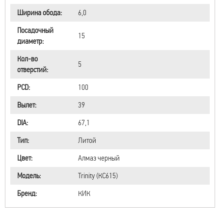
Ширина обода:
6,0
Посадочный
15
диаметр:
Кол-во
5
отверстий:
PCD:
100
Вылет:
39
DIA:
67,1
Тип:
Литой
Цвет:
Алмаз черный
Модель:
Trinity (КС615)
Бренд:
КИК