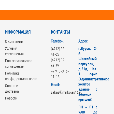
ИНФОРМАЦИЯ
КОНТАКТЫ
Телефон:
Адрес:
О компании
Условия
г.Курск, 2-
(4712) 32-
й
соглашения
41-23
Шоссейный
(4712) 32-
Пользовательское
переулок,
69-93
соглашение
д.21д, 1эт.
+7 910-316-
Политика
1 офис
11-18
конфиденциальности
(Административное
желтое
Email:
Оплата и
здание с
доставка
zakaz@mirkoles46.ru
зеленой
Новости
крышей)
ПН - ПТ с
9:00 до