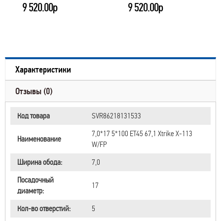
9 520.00р
9 520.00р
Характеристики
Отзывы (0)
Код товара
SVR86218131533
7,0*17 5*100 ET45 67,1 Xtrike X-113
Наименование
W/FP
Ширина обода:
7,0
Посадочный
17
диаметр:
Кол-во отверстий:
5