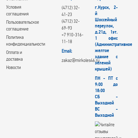
Условия
г.Курск, 2-
(4712) 32-
й
соглашения
41-23
Шоссейный
(4712) 32-
Пользовательское
переулок,
69-93
соглашение
д.21д, 1эт.
+7 910-316-
Политика
1 офис
11-18
конфиденциальности
(Административное
желтое
Email:
Оплата и
здание с
доставка
zakaz@mirkoles46.ru
зеленой
Новости
крышей)
ПН - ПТ с
9:00 до
18:00
СБ -
Выходной
ВС -
Выходной