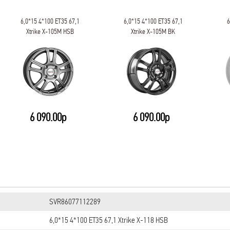
6,0*15 4*100 ET35 67,1
6,0*15 4*100 ET35 67,1
6
Xtrike X-105М HSB
Xtrike X-105М BK
6 090.00р
6 090.00р
SVR86077112289
6,0*15 4*100 ET35 67,1 Xtrike X-118 HSB