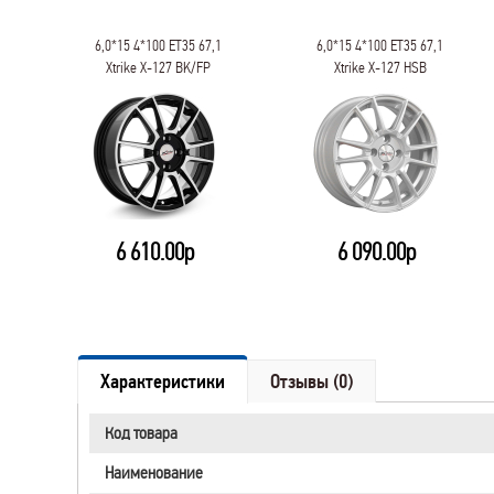
1
6,0*15 4*100 ET35 67,1
6,0*15 4*100 ET35 67,1
Xtrike X-127 BK/FP
Xtrike X-127 HSB
6 610.00р
6 090.00р
Характеристики
Отзывы (0)
Код товара
Наименование