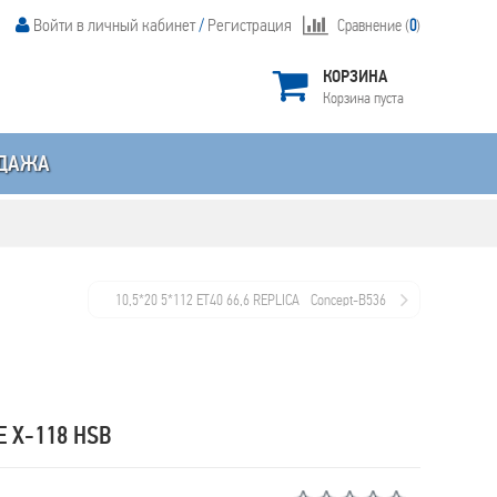
Войти в личный кабинет
/
Регистрация
Сравнение (
0
)
КОРЗИНА
Корзина пуста
ДАЖА
10,5*20 5*112 ET40 66,6 REPLICA _Concept-B536
gmf
E X-118 HSB