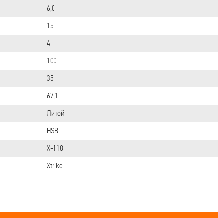
6,0
15
4
100
35
67,1
Литой
HSB
X-118
Xtrike