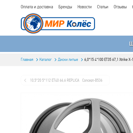
Оплата и доставка
Бренды
Новости
Статьи
Отзывы
Главная
Каталог
Диски литые
6,0*15 4*100 ET35 67,1 Xtrike X
10,5*20 5*112 ET40 66,6 REPLICA _Concept-B536
bkf