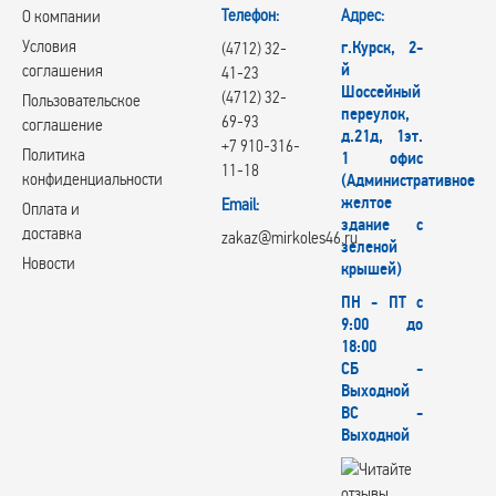
Телефон:
Адрес:
О компании
Условия
г.Курск, 2-
(4712) 32-
й
соглашения
41-23
Шоссейный
(4712) 32-
Пользовательское
переулок,
69-93
соглашение
д.21д, 1эт.
+7 910-316-
Политика
1 офис
11-18
конфиденциальности
(Административное
желтое
Email:
Оплата и
здание с
доставка
zakaz@mirkoles46.ru
зеленой
Новости
крышей)
ПН - ПТ с
9:00 до
18:00
СБ -
Выходной
ВС -
Выходной