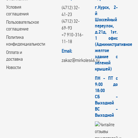
Условия
г.Курск, 2-
(4712) 32-
й
соглашения
41-23
Шоссейный
(4712) 32-
Пользовательское
переулок,
69-93
соглашение
д.21д, 1эт.
+7 910-316-
Политика
1 офис
11-18
конфиденциальности
(Административное
желтое
Email:
Оплата и
здание с
доставка
zakaz@mirkoles46.ru
зеленой
Новости
крышей)
ПН - ПТ с
9:00 до
18:00
СБ -
Выходной
ВС -
Выходной