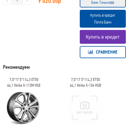
9 020.00
р
Банк Тинькофф
Купить в кредит
Почта Банк
СРАВНЕНИЕ
Рекомендуем
7,0*17 5*114,3 ET50
7,0*17 5*114,3 ET50
64,1 Xtrike X-113М HSB
64,1 Xtrike X-136 HSB