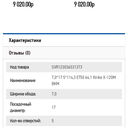
9 020.00р
9 020.00р
Характеристики
Отзывы (0)
Код товара
SVR123036531373
7,0*17 5*114,3 ET50 64,1 Xtrike X-120М
Наименование
BKM
Ширина обода:
7,0
Посадочный
17
диаметр:
Кол-во отверстий:
5