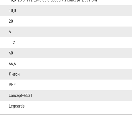
10,0
20
5
112
40
66,6
Литой
BKF
Concept-B531
Legeartis