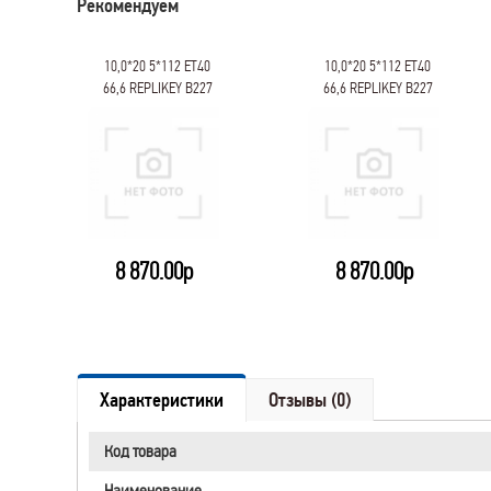
Рекомендуем
10,0*20 5*112 ET40
10,0*20 5*112 ET40
66,6 RЕPLIKEY B227
66,6 RЕPLIKEY B227
HSB
HSB
8 870.00р
8 870.00р
Характеристики
Отзывы (0)
Код товара
Наименование