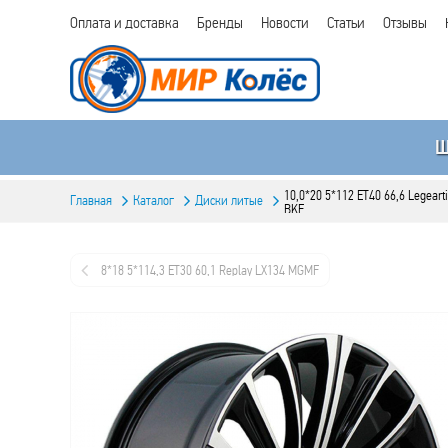
Оплата и доставка
Бренды
Новости
Статьи
Отзывы
10,0*20 5*112 ET40 66,6 Legeart
Главная
Каталог
Диски литые
BKF
8*18 5*114,3 ET30 60,1 Replay LX134 MGMF