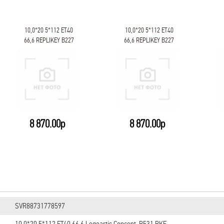
10,0*20 5*112 ET40
10,0*20 5*112 ET40
66,6 RЕPLIKEY B227
66,6 RЕPLIKEY B227
HSB
HSB
8 870.00р
8 870.00р
SVR88731778597
10,0*20 5*112 ET40 66,6 Legeartis Concept-B531 BKF