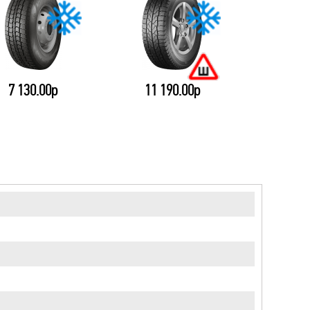
7 130.00р
11 190.00р
7 64