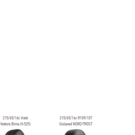
215/65/16c Viatti
215/65/16c R109/107
215/65/1
Vettore Brina (V-525)
Gislaved NORD FROST
КАМА К
VAN 2
НК