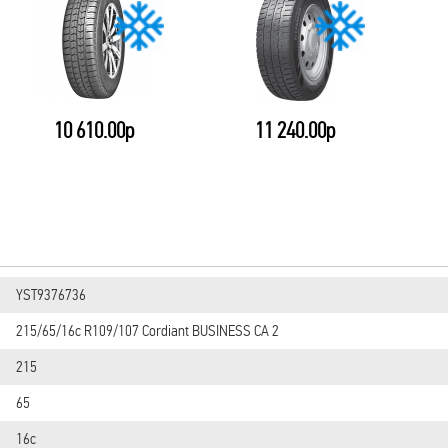
10 610.00р
11 240.00р
YST9376736
215/65/16c R109/107 Cordiant BUSINESS CA 2
215
65
16c