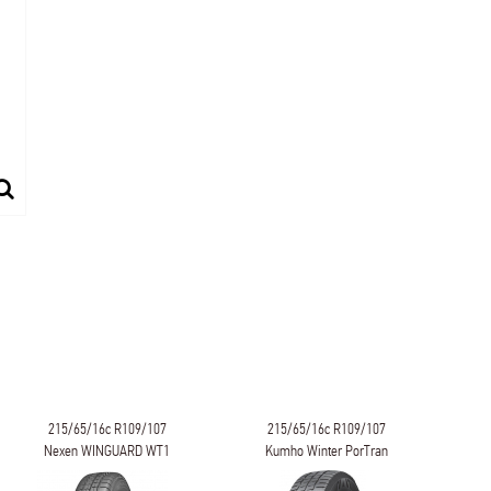
215/65/16c R109/107
215/65/16c R109/107
Nexen WINGUARD WT1
Kumho Winter PorTran
CW51