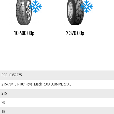
10 400.00р
7 370.00р
REDН0359275
215/70/15 R109 Royal Black ROYALCOMMERCIAL
215
70
15