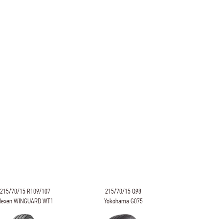
215/70/15 R109/107
215/70/15 Q98
215/70/1
Nexen WINGUARD WT1
Yokohama G075
W