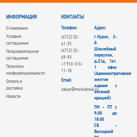
ИНФОРМАЦИЯ
КОНТАКТЫ
Телефон:
Адрес:
О компании
Условия
г.Курск, 2-
(4712) 32-
й
соглашения
41-23
Шоссейный
(4712) 32-
Пользовательское
переулок,
69-93
соглашение
д.21д, 1эт.
+7 910-316-
Политика
1 офис
11-18
конфиденциальности
(Административное
желтое
Email:
Оплата и
здание с
доставка
zakaz@mirkoles46.ru
зеленой
Новости
крышей)
ПН - ПТ с
9:00 до
18:00
СБ -
Выходной