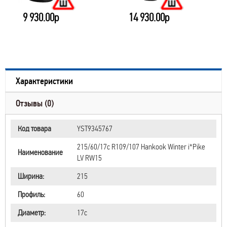
9 930.00р
14 930.00р
Характеристики
Отзывы (0)
Код товара
YST9345767
215/60/17c R109/107 Hankook Winter i*Pike
Наименование
LV RW15
Ширина:
215
Профиль:
60
Диаметр:
17c