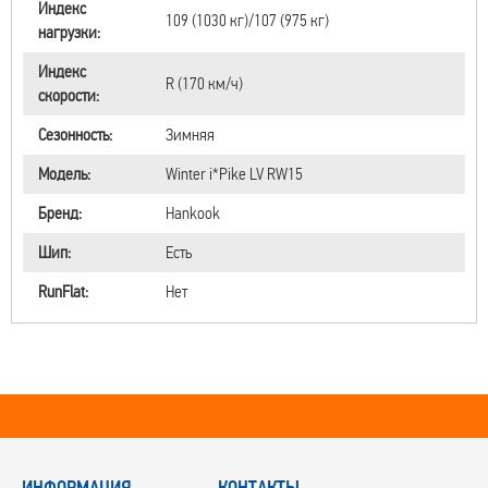
Индекс
109 (1030 кг)/107 (975 кг)
нагрузки:
Индекс
R (170 км/ч)
скорости:
Сезонность:
Зимняя
Модель:
Winter i*Pike LV RW15
Бренд:
Hankook
Шип:
Есть
RunFlat:
Нет
ИНФОРМАЦИЯ
КОНТАКТЫ