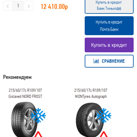
Купить в кредит
12 410.00
р
Банк Тинькофф
Купить в кредит
Почта Банк
СРАВНЕНИЕ
Рекомендуем
215/60/17c R109/107
215/60/17c R109/107
Gislaved NORD FROST
IKONTyres Autograph
VAN 2
Ice C3