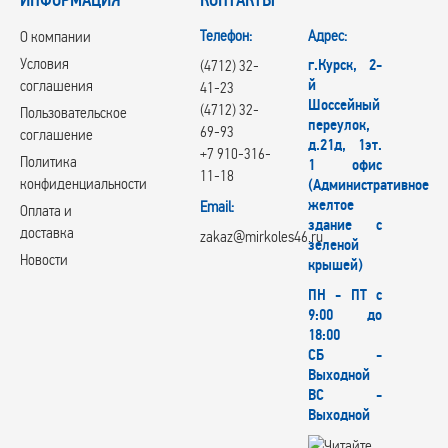
Телефон:
Адрес:
О компании
Условия
г.Курск, 2-
(4712) 32-
й
соглашения
41-23
Шоссейный
(4712) 32-
Пользовательское
переулок,
69-93
соглашение
д.21д, 1эт.
+7 910-316-
Политика
1 офис
11-18
конфиденциальности
(Административное
желтое
Email:
Оплата и
здание с
доставка
zakaz@mirkoles46.ru
зеленой
Новости
крышей)
ПН - ПТ с
9:00 до
18:00
СБ -
Выходной
ВС -
Выходной