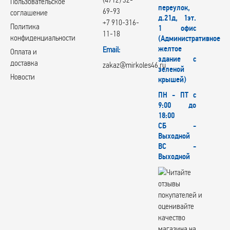
Пользовательское
переулок,
69-93
соглашение
д.21д, 1эт.
+7 910-316-
Политика
1 офис
11-18
конфиденциальности
(Административное
желтое
Email:
Оплата и
здание с
доставка
zakaz@mirkoles46.ru
зеленой
Новости
крышей)
ПН - ПТ с
9:00 до
18:00
СБ -
Выходной
ВС -
Выходной