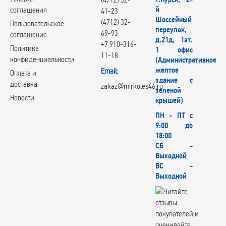
й
соглашения
41-23
Шоссейный
(4712) 32-
Пользовательское
переулок,
69-93
соглашение
д.21д, 1эт.
+7 910-316-
Политика
1 офис
11-18
конфиденциальности
(Административное
желтое
Email:
Оплата и
здание с
доставка
zakaz@mirkoles46.ru
зеленой
Новости
крышей)
ПН - ПТ с
9:00 до
18:00
СБ -
Выходной
ВС -
Выходной