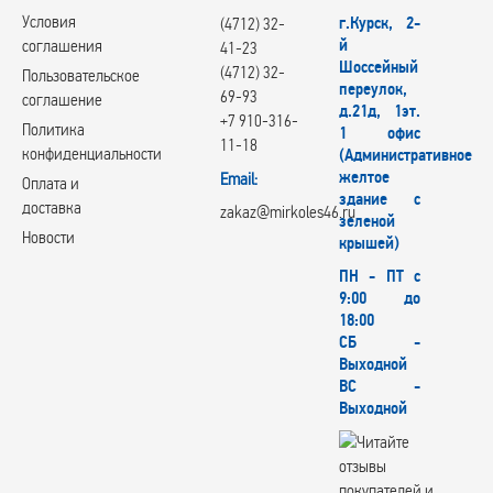
Условия
г.Курск, 2-
(4712) 32-
й
соглашения
41-23
Шоссейный
(4712) 32-
Пользовательское
переулок,
69-93
соглашение
д.21д, 1эт.
+7 910-316-
Политика
1 офис
11-18
конфиденциальности
(Административное
желтое
Email:
Оплата и
здание с
доставка
zakaz@mirkoles46.ru
зеленой
Новости
крышей)
ПН - ПТ с
9:00 до
18:00
СБ -
Выходной
ВС -
Выходной