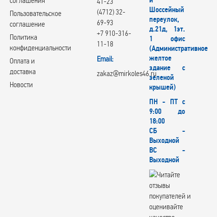
й
соглашения
41-23
Шоссейный
(4712) 32-
Пользовательское
переулок,
69-93
соглашение
д.21д, 1эт.
+7 910-316-
Политика
1 офис
11-18
конфиденциальности
(Административное
желтое
Email:
Оплата и
здание с
доставка
zakaz@mirkoles46.ru
зеленой
Новости
крышей)
ПН - ПТ с
9:00 до
18:00
СБ -
Выходной
ВС -
Выходной