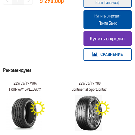
5 290.00
р
Банк Тинькофф
Купить в кредит
Почта Банк
СРАВНЕНИЕ
Рекомендуем
225/35/19 W84
225/35/19 Y88
FRONWAY SPEEDWAY
Continental SportContact
56
7