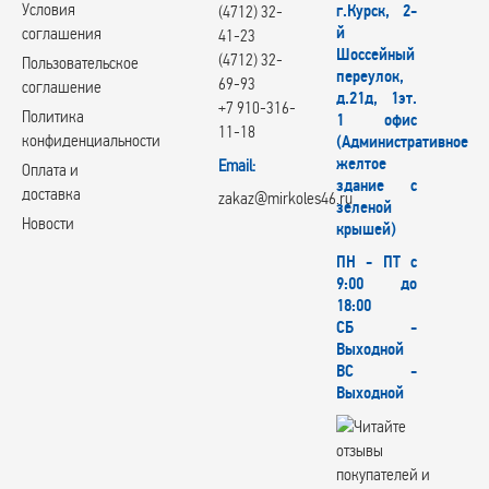
Условия
г.Курск, 2-
(4712) 32-
й
соглашения
41-23
Шоссейный
(4712) 32-
Пользовательское
переулок,
69-93
соглашение
д.21д, 1эт.
+7 910-316-
Политика
1 офис
11-18
конфиденциальности
(Административное
желтое
Email:
Оплата и
здание с
доставка
zakaz@mirkoles46.ru
зеленой
Новости
крышей)
ПН - ПТ с
9:00 до
18:00
СБ -
Выходной
ВС -
Выходной