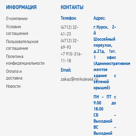
ИНФОРМАЦИЯ
КОНТАКТЫ
Телефон:
Адрес:
О компании
Условия
г.Курск, 2-
(4712) 32-
й
соглашения
41-23
Шоссейный
(4712) 32-
Пользовательское
переулок,
69-93
соглашение
д.21д, 1эт.
+7 910-316-
Политика
1 офис
11-18
конфиденциальности
(Административное
желтое
Email:
Оплата и
здание с
доставка
zakaz@mirkoles46.ru
зеленой
Новости
крышей)
ПН - ПТ с
9:00 до
18:00
СБ -
Выходной
ВС -
Выходной