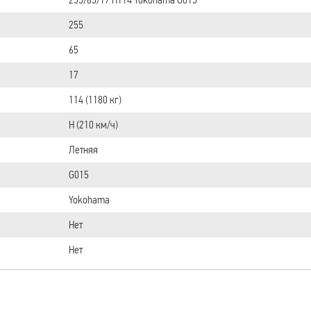
255
65
17
114 (1180 кг)
H (210 км/ч)
Летняя
G015
Yokohama
Нет
Нет