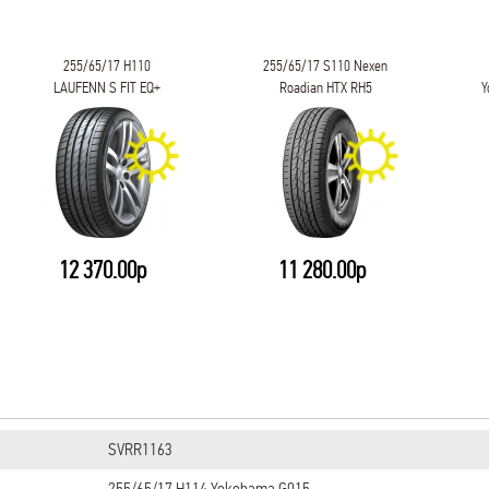
255/65/17 H110
255/65/17 S110 Nexen
LAUFENN S FIT EQ+
Roadian HTX RH5
Y
LK01
12 370.00р
11 280.00р
SVRR1163
255/65/17 H114 Yokohama G015