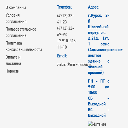
Телефон:
Адрес:
О компании
Условия
г.Курск, 2-
(4712) 32-
й
соглашения
41-23
Шоссейный
(4712) 32-
Пользовательское
переулок,
69-93
соглашение
д.21д, 1эт.
+7 910-316-
Политика
1 офис
11-18
конфиденциальности
(Административное
желтое
Email:
Оплата и
здание с
доставка
zakaz@mirkoles46.ru
зеленой
Новости
крышей)
ПН - ПТ с
9:00 до
18:00
СБ -
Выходной
ВС -
Выходной