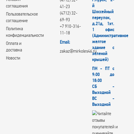
й
соглашения
41-23
Шоссейный
(4712) 32-
Пользовательское
переулок,
69-93
соглашение
д.21д, 1эт.
+7 910-316-
Политика
1 офис
11-18
конфиденциальности
(Административное
желтое
Email:
Оплата и
здание с
доставка
zakaz@mirkoles46.ru
зеленой
Новости
крышей)
ПН - ПТ с
9:00 до
18:00
СБ -
Выходной
ВС -
Выходной