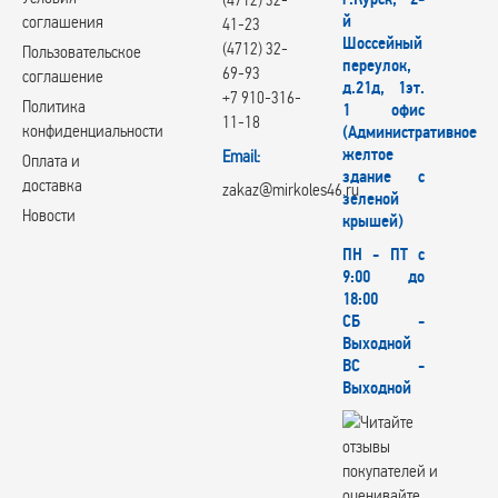
й
соглашения
41-23
Шоссейный
(4712) 32-
Пользовательское
переулок,
69-93
соглашение
д.21д, 1эт.
+7 910-316-
Политика
1 офис
11-18
конфиденциальности
(Административное
желтое
Email:
Оплата и
здание с
доставка
zakaz@mirkoles46.ru
зеленой
Новости
крышей)
ПН - ПТ с
9:00 до
18:00
СБ -
Выходной
ВС -
Выходной