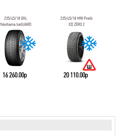
235/45/18 Q94
235/45/18 H98 Pirelli
235/45/18
Yokohama IceGUARD
ICE ZERO 2
Winter i*c
iG60A
16 260.00р
20 110.00р
13 7