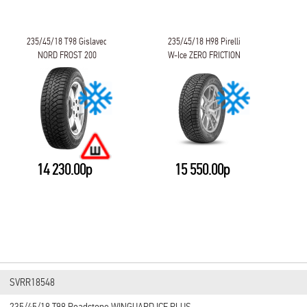
235/45/18 T98 Gislaved
235/45/18 H98 Pirelli
NORD FROST 200
W-Ice ZERO FRICTION
14 230.00р
15 550.00р
SVRR18548
235/45/18 T98 Roadstone WINGUARD ICE PLUS