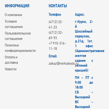
ИНФОРМАЦИЯ
КОНТАКТЫ
Телефон:
Адрес:
О компании
Условия
г.Курск, 2-
(4712) 32-
й
соглашения
41-23
Шоссейный
(4712) 32-
Пользовательское
переулок,
69-93
соглашение
д.21д, 1эт.
+7 910-316-
Политика
1 офис
11-18
конфиденциальности
(Административное
желтое
Email:
Оплата и
здание с
доставка
zakaz@mirkoles46.ru
зеленой
Новости
крышей)
ПН - ПТ с
9:00 до
18:00
СБ -
Выходной
ВС -
Выходной