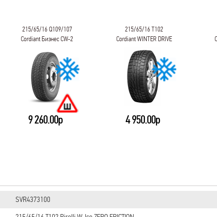
215/65/16 Q109/107
215/65/16 T102
Cordiant Бизнес CW-2
Cordiant WINTER DRIVE
PW-1
9 260.00р
4 950.00р
SVR4373100
215/65/16 T102 Pirelli W-Ice ZERO FRICTION