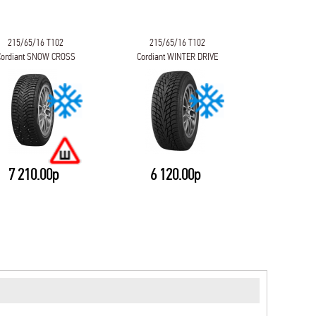
215/65/16 T102
215/65/16 T102
215/65
Cordiant SNOW CROSS
Cordiant WINTER DRIVE
Cordian
2
2 SUV
7 210.00р
6 120.00р
6 13