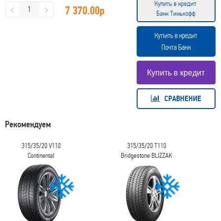
Купить в кредит
7 370.00
р
Банк Тинькофф
Купить в кредит
Почта Банк
СРАВНЕНИЕ
Рекомендуем
315/35/20 V110
315/35/20 T110
Continental
Bridgestone BLIZZAK
WinterContact TS 860 S
DM-V3