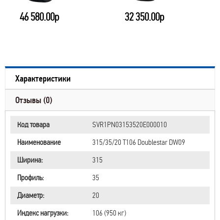
46 580.00р
32 350.00р
Характеристики
Отзывы (0)
Код товара
SVR1PN03153520E000010
Наименование
315/35/20 T106 Doublestar DW09
Ширина:
315
Профиль:
35
Диаметр:
20
Индекс нагрузки:
106 (950 кг)