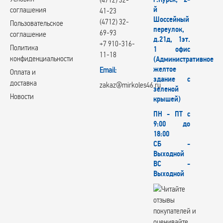
й
соглашения
41-23
Шоссейный
(4712) 32-
Пользовательское
переулок,
69-93
соглашение
д.21д, 1эт.
+7 910-316-
Политика
1 офис
11-18
конфиденциальности
(Административное
желтое
Email:
Оплата и
здание с
доставка
zakaz@mirkoles46.ru
зеленой
Новости
крышей)
ПН - ПТ с
9:00 до
18:00
СБ -
Выходной
ВС -
Выходной