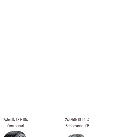
245/50/18 H104
245/50/18 T104
245/50/18
Continental
Bridgestone ICE
WINGUAR
PremiumContact 6