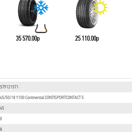
35 570.00р
25 110.00р
ST9121571
45/50/18 Y100 Continental CONTISPORTCONTACT 5
45
0
8