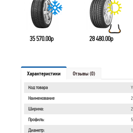
35 570.00р
28 480.00р
Характеристики
Отзывы (0)
Код товара
Y
Наименование
2
Ширина:
2
Профиль:
5
Диаметр:
1