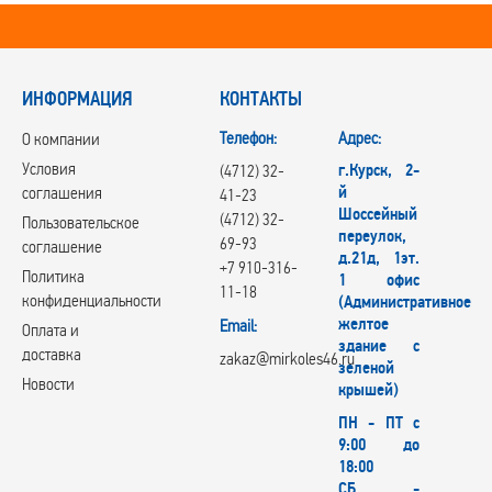
ИНФОРМАЦИЯ
КОНТАКТЫ
Телефон:
Адрес:
О компании
Условия
г.Курск, 2-
(4712) 32-
й
соглашения
41-23
Шоссейный
(4712) 32-
Пользовательское
переулок,
69-93
соглашение
д.21д, 1эт.
+7 910-316-
Политика
1 офис
11-18
конфиденциальности
(Административное
желтое
Email:
Оплата и
здание с
доставка
zakaz@mirkoles46.ru
зеленой
Новости
крышей)
ПН - ПТ с
9:00 до
18:00
СБ -