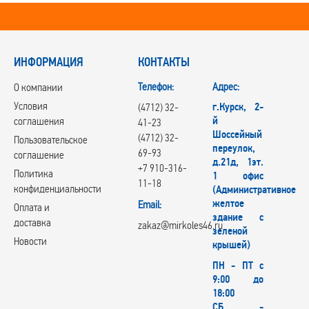
ИНФОРМАЦИЯ
КОНТАКТЫ
Телефон:
Адрес:
О компании
Условия
г.Курск, 2-
(4712) 32-
й
соглашения
41-23
Шоссейный
(4712) 32-
Пользовательское
переулок,
69-93
соглашение
д.21д, 1эт.
+7 910-316-
Политика
1 офис
11-18
конфиденциальности
(Административное
желтое
Email:
Оплата и
здание с
доставка
zakaz@mirkoles46.ru
зеленой
Новости
крышей)
ПН - ПТ с
9:00 до
18:00
СБ -