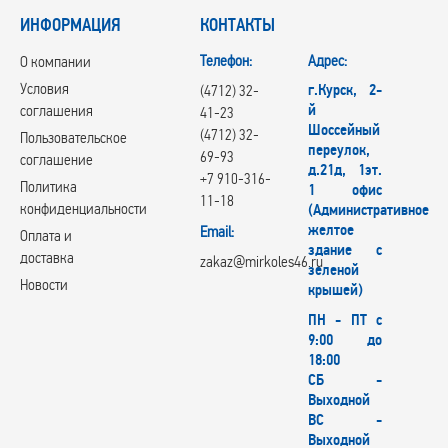
ИНФОРМАЦИЯ
КОНТАКТЫ
Телефон:
Адрес:
О компании
Условия
г.Курск, 2-
(4712) 32-
й
соглашения
41-23
Шоссейный
(4712) 32-
Пользовательское
переулок,
69-93
соглашение
д.21д, 1эт.
+7 910-316-
Политика
1 офис
11-18
конфиденциальности
(Административное
желтое
Email:
Оплата и
здание с
доставка
zakaz@mirkoles46.ru
зеленой
Новости
крышей)
ПН - ПТ с
9:00 до
18:00
СБ -
Выходной
ВС -
Выходной