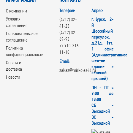
Телефон:
Адрес:
О компании
Условия
г.Курск, 2-
(4712) 32-
й
соглашения
41-23
Шоссейный
(4712) 32-
Пользовательское
переулок,
69-93
соглашение
д.21д, 1эт.
+7 910-316-
Политика
1 офис
11-18
конфиденциальности
(Административное
желтое
Email:
Оплата и
здание с
доставка
zakaz@mirkoles46.ru
зеленой
Новости
крышей)
ПН - ПТ с
9:00 до
18:00
СБ -
Выходной
ВС -
Выходной