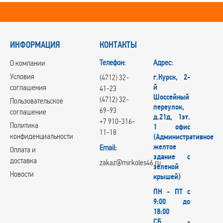
ИНФОРМАЦИЯ
КОНТАКТЫ
Телефон:
Адрес:
О компании
Условия
г.Курск, 2-
(4712) 32-
й
соглашения
41-23
Шоссейный
(4712) 32-
Пользовательское
переулок,
69-93
соглашение
д.21д, 1эт.
+7 910-316-
Политика
1 офис
11-18
конфиденциальности
(Административное
желтое
Email:
Оплата и
здание с
доставка
zakaz@mirkoles46.ru
зеленой
Новости
крышей)
ПН - ПТ с
9:00 до
18:00
СБ -