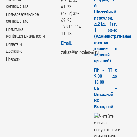
й
соглашения
41-23
Шоссейный
(4712) 32-
Пользовательское
переулок,
69-93
соглашение
д.21д, 1эт.
+7 910-316-
Политика
1 офис
11-18
конфиденциальности
(Административное
желтое
Email:
Оплата и
здание с
доставка
zakaz@mirkoles46.ru
зеленой
Новости
крышей)
ПН - ПТ с
9:00 до
18:00
СБ -
Выходной
ВС -
Выходной