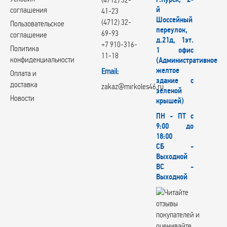
й
соглашения
41-23
Шоссейный
(4712) 32-
Пользовательское
переулок,
69-93
соглашение
д.21д, 1эт.
+7 910-316-
Политика
1 офис
11-18
конфиденциальности
(Административное
желтое
Email:
Оплата и
здание с
доставка
zakaz@mirkoles46.ru
зеленой
Новости
крышей)
ПН - ПТ с
9:00 до
18:00
СБ -
Выходной
ВС -
Выходной