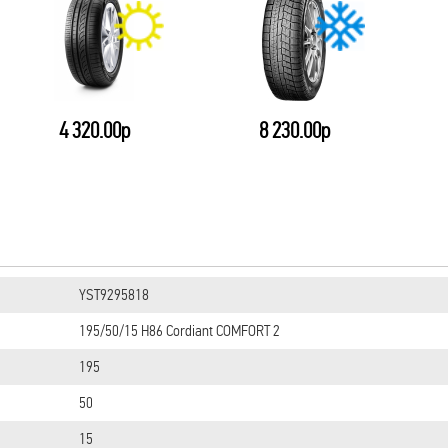
4 320.00р
8 230.00р
YST9295818
195/50/15 H86 Cordiant COMFORT 2
195
50
15