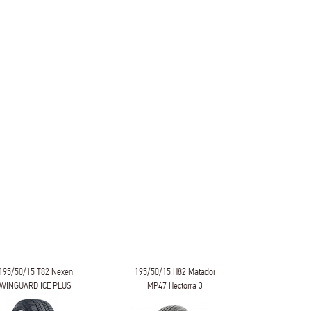
195/50/15 T82 Nexen
195/50/15 H82 Matador
195/50/15
WINGUARD ICE PLUS
MP47 Hectorra 3
ATREZZO