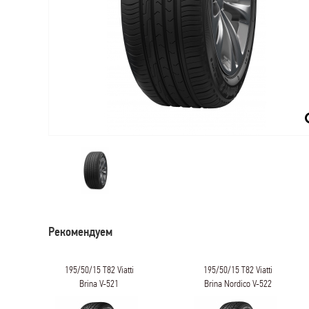
Рекомендуем
a
195/50/15 T82 Viatti
195/50/15 T82 Viatti
Brina V-521
Brina Nordico V-522