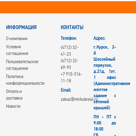
ИНФОРМАЦИЯ
КОНТАКТЫ
Телефон:
Адрес:
О компании
Условия
г.Курск, 2-
(4712) 32-
й
соглашения
41-23
Шоссейный
(4712) 32-
Пользовательское
переулок,
69-93
соглашение
д.21д, 1эт.
+7 910-316-
Политика
1 офис
11-18
конфиденциальности
(Административное
желтое
Email:
Оплата и
здание с
доставка
zakaz@mirkoles46.ru
зеленой
Новости
крышей)
ПН - ПТ с
9:00 до
18:00
СБ -