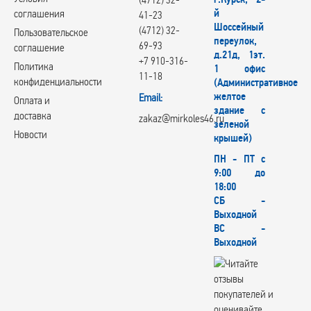
й
соглашения
41-23
Шоссейный
(4712) 32-
Пользовательское
переулок,
69-93
соглашение
д.21д, 1эт.
+7 910-316-
Политика
1 офис
11-18
конфиденциальности
(Административное
желтое
Email:
Оплата и
здание с
доставка
zakaz@mirkoles46.ru
зеленой
Новости
крышей)
ПН - ПТ с
9:00 до
18:00
СБ -
Выходной
ВС -
Выходной