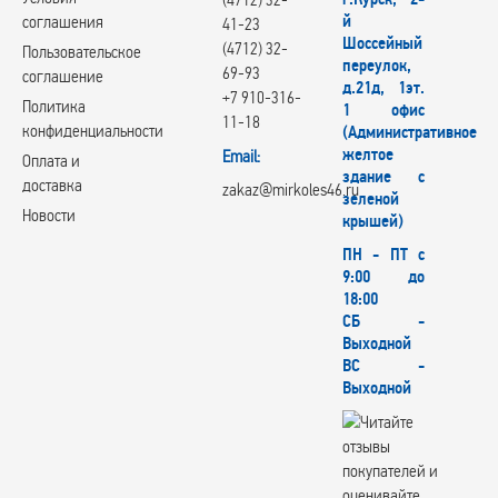
й
соглашения
41-23
Шоссейный
(4712) 32-
Пользовательское
переулок,
69-93
соглашение
д.21д, 1эт.
+7 910-316-
Политика
1 офис
11-18
конфиденциальности
(Административное
желтое
Email:
Оплата и
здание с
доставка
zakaz@mirkoles46.ru
зеленой
Новости
крышей)
ПН - ПТ с
9:00 до
18:00
СБ -
Выходной
ВС -
Выходной