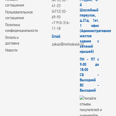
й
соглашения
41-23
Шоссейный
(4712) 32-
Пользовательское
переулок,
69-93
соглашение
д.21д, 1эт.
+7 910-316-
Политика
1 офис
11-18
конфиденциальности
(Административное
желтое
Email:
Оплата и
здание с
доставка
zakaz@mirkoles46.ru
зеленой
Новости
крышей)
ПН - ПТ с
9:00 до
18:00
СБ -
Выходной
ВС -
Выходной