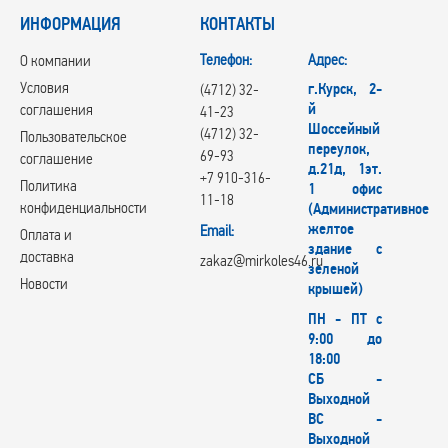
ИНФОРМАЦИЯ
КОНТАКТЫ
Телефон:
Адрес:
О компании
Условия
г.Курск, 2-
(4712) 32-
й
соглашения
41-23
Шоссейный
(4712) 32-
Пользовательское
переулок,
69-93
соглашение
д.21д, 1эт.
+7 910-316-
Политика
1 офис
11-18
конфиденциальности
(Административное
желтое
Email:
Оплата и
здание с
доставка
zakaz@mirkoles46.ru
зеленой
Новости
крышей)
ПН - ПТ с
9:00 до
18:00
СБ -
Выходной
ВС -
Выходной