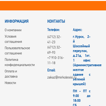
ИНФОРМАЦИЯ
КОНТАКТЫ
Телефон:
Адрес:
О компании
Условия
г.Курск, 2-
(4712) 32-
й
соглашения
41-23
Шоссейный
(4712) 32-
Пользовательское
переулок,
69-93
соглашение
д.21д, 1эт.
+7 910-316-
Политика
1 офис
11-18
конфиденциальности
(Административное
желтое
Email:
Оплата и
здание с
доставка
zakaz@mirkoles46.ru
зеленой
Новости
крышей)
ПН - ПТ с
9:00 до
18:00
СБ -