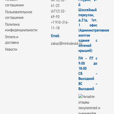
й
соглашения
41-23
Шоссейный
(4712) 32-
Пользовательское
переулок,
69-93
соглашение
д.21д, 1эт.
+7 910-316-
Политика
1 офис
11-18
конфиденциальности
(Административное
желтое
Email:
Оплата и
здание с
доставка
zakaz@mirkoles46.ru
зеленой
Новости
крышей)
ПН - ПТ с
9:00 до
18:00
СБ -
Выходной
ВС -
Выходной