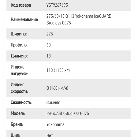
Код товара
YST9267695
275/60/18 Q113 Yokohama iceGUARD
Наименование
Studless G075
Ширина:
275
Профиль:
60
Диаметр:
18
Индекс
113 (1150 кг)
нагрузки:
Индекс
Q (160 км/ч)
скорости:
Сезонность:
Зимняя
Модель:
iceGUARD Studless G075
Бренд:
Yokohama
Шип:
Нет