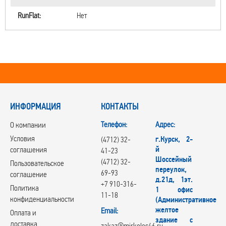
RunFlat:
Нет
ИНФОРМАЦИЯ
КОНТАКТЫ
Телефон:
Адрес:
О компании
Условия
г.Курск, 2-
(4712) 32-
й
соглашения
41-23
Шоссейный
(4712) 32-
Пользовательское
переулок,
69-93
соглашение
д.21д, 1эт.
+7 910-316-
Политика
1 офис
11-18
конфиденциальности
(Административное
желтое
Email:
Оплата и
здание с
доставка
zakaz@mirkoles46.ru