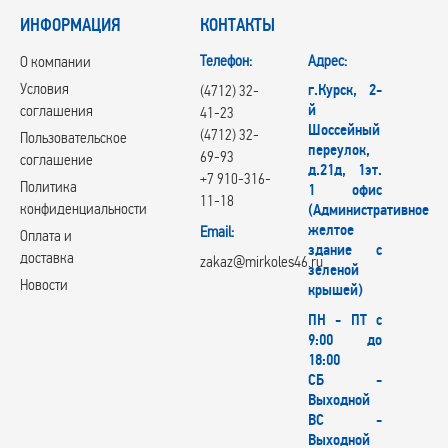
ИНФОРМАЦИЯ
КОНТАКТЫ
Телефон:
Адрес:
О компании
Условия
г.Курск, 2-
(4712) 32-
й
соглашения
41-23
Шоссейный
(4712) 32-
Пользовательское
переулок,
69-93
соглашение
д.21д, 1эт.
+7 910-316-
Политика
1 офис
11-18
конфиденциальности
(Административное
желтое
Email:
Оплата и
здание с
доставка
zakaz@mirkoles46.ru
зеленой
Новости
крышей)
ПН - ПТ с
9:00 до
18:00
СБ -
Выходной
ВС -
Выходной